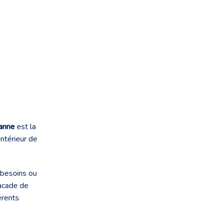
anne
est la
intérieur de
 besoins ou
facade de
érents