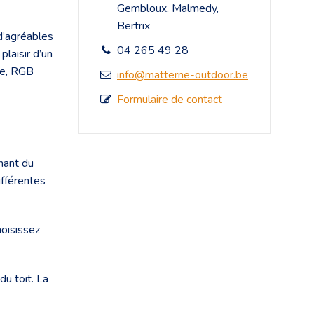
Gembloux, Malmedy,
Bertrix
 d’agréables
04 265 49 28
plaisir d’un
che, RGB
info@matterne-outdoor.be
Formulaire de contact
nant du
ifférentes
hoisissez
u toit. La