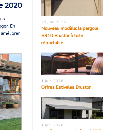
ce 2020
ons
28 juin 2026
éger. En
Nouveau modèle: la pergola
 améliorer
B310 Brustor à toile
rétractable
1 juin 2026
Offres Estivales Brustor
1 mai 2026