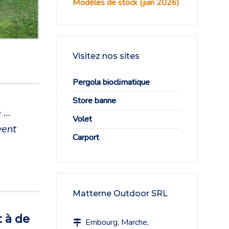
Modèles de stock (juin 2026)
Visitez nos sites
Pergola bioclimatique
Store banne
e …
Volet
vent
Carport
Matterne Outdoor SRL
 à de
Embourg, Marche,